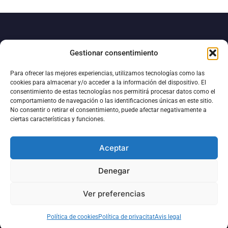
Gestionar consentimiento
Para ofrecer las mejores experiencias, utilizamos tecnologías como las
cookies para almacenar y/o acceder a la información del dispositivo. El
consentimiento de estas tecnologías nos permitirá procesar datos como el
comportamiento de navegación o las identificaciones únicas en este sitio.
No consentir o retirar el consentimiento, puede afectar negativamente a
ciertas características y funciones.
93 877 15 10
pinturesmestres@pinturesmestres.com
Aceptar
Collbaix, s/n Polígon Industrial Sant Isidre II 08272 Sant Fruitós
de Bages Barcelona - SPAIN
Denegar
Ver preferencias
Mestres Pintura Industrial 2026©
Política de cookies
Política de privacitat
Avis legal