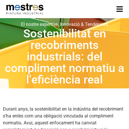
El nostre expertise
,
Innovació & Tendències
Sostenibilitat en
recobriments
industrials: del
compliment normatiu a
l’eficiència real
Durant anys, la sostenibilitat en la indústria del recobriment
s’ha entès com una obligació vinculada al compliment
normatiu. Avui, aquest enfocament ha canviat