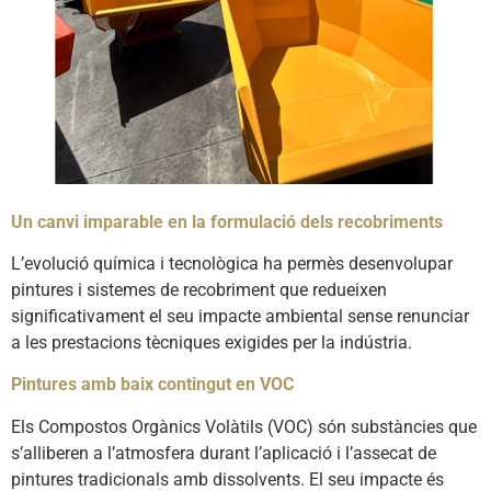
Un canvi imparable en la formulació dels recobriments
L’evolució química i tecnològica ha permès desenvolupar
pintures i sistemes de recobriment que redueixen
significativament el seu impacte ambiental sense renunciar
a les prestacions tècniques exigides per la indústria.
Pintures amb baix contingut en VOC
Els Compostos Orgànics Volàtils (VOC) són substàncies que
s’alliberen a l’atmosfera durant l’aplicació i l’assecat de
pintures tradicionals amb dissolvents. El seu impacte és