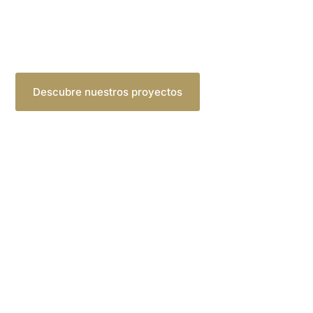
Pintamos todo tipo de superficies gara
resistencia y durabilidad.
Descubre nuestros proyectos