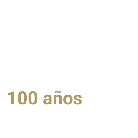
100 años
de inn
y tradición famil
sector del pinta