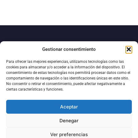
Gestionar consentimiento
Para ofrecer las mejores experiencias, utilizamos tecnologías como las
cookies para almacenar y/o acceder a la información del dispositivo. El
consentimiento de estas tecnologías nos permitirá procesar datos como el
comportamiento de navegación o las identificaciones únicas en este sitio.
No consentir o retirar el consentimiento, puede afectar negativamente a
ciertas características y funciones.
93 877 15 10
pinturesmestres@pinturesmestres.com
Aceptar
Collbaix, s/n Polígon Industrial Sant Isidre II 08272 Sant Fruitós
de Bages Barcelona - SPAIN
Denegar
Ver preferencias