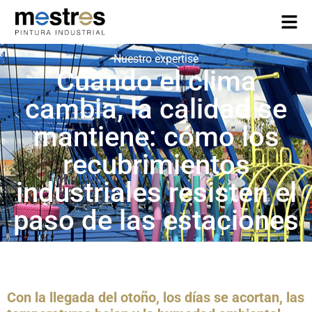
Nuestro expertise
Cuando el clima
cambia, la calidad se
mantiene: cómo los
recubrimientos
industriales resisten el
paso de las estaciones
Con la llegada del otoño, los días se acortan, las