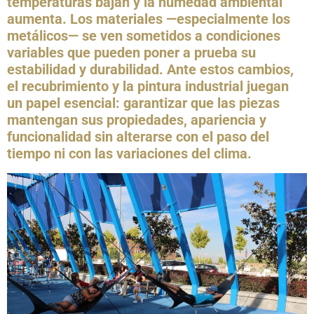
temperaturas bajan y la humedad ambiental
aumenta. Los materiales —especialmente los
metálicos— se ven sometidos a condiciones
variables que pueden poner a prueba su
estabilidad y durabilidad. Ante estos cambios,
el recubrimiento y la pintura industrial juegan
un papel esencial: garantizar que las piezas
mantengan sus propiedades, apariencia y
funcionalidad sin alterarse con el paso del
tiempo ni con las variaciones del clima.