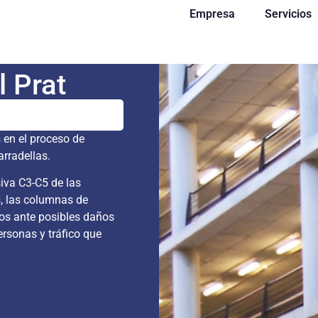
Empresa
Servicios
l Prat
 en el proceso de
rradellas.
siva C3-C5 de las
s, las columnas de
los ante posibles daños
ersonas y tráfico que