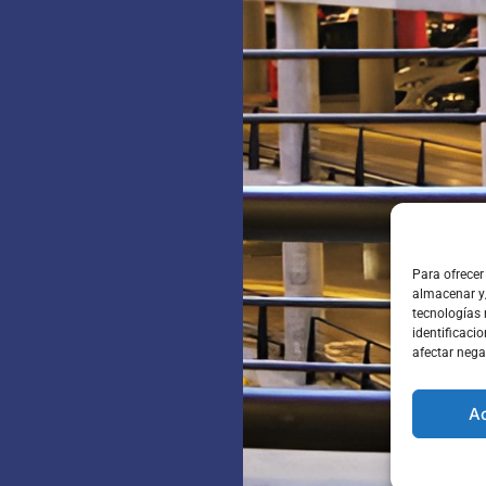
Para ofrecer
almacenar y/
tecnologías
identificacio
afectar nega
A